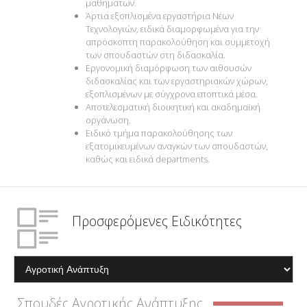
μαθημάτων.
Άρτια εξοπλισμένα εργαστήρια Νέων
Τεχνολογιών, ειδικά διαμορφωμένα για την
απρόσκοπτη παρακολούθηση και συμμετοχή
των σπουδαστών στη διδασκαλία.
Εργονομική διαμόρφωση των αιθουσών
διδασκαλίας και των εργαστηριακών χώρων,
εξοπλισμένων με σύγχρονα εποπτικά μέσα.
Αποτελεσματική διοικητική και ακαδημαϊκή
οργάνωση.
Ειδικό τμήμα παρακολούθησης των
εξατομικευμένων αναγκών των σπουδαστών,
καθώς και ειδικά departments.
Προσφερόμενες Ειδικότητες
Σπουδές Αγροτικής Ανάπτυξης