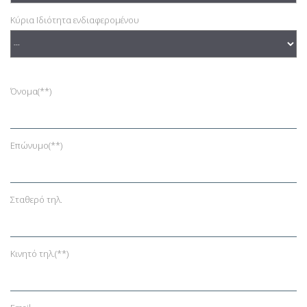
Κύρια Ιδιότητα ενδιαφερομένου
Όνομα
(**)
Επώνυμο
(**)
Σταθερό τηλ.
Κινητό τηλ.
(**)