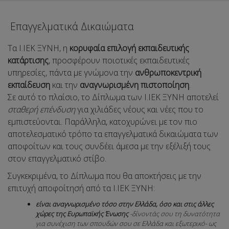
Επαγγελματικά Δικαιώματα
Τα Ι.ΙΕΚ ΞΥΝΗ, η
κορυφαία επιλογή εκπαιδευτικής
κατάρτισης
, προσφέρουν ποιοτικές εκπαιδευτικές
υπηρεσίες, πάντα με γνώμονα την
ανθρωποκεντρική
εκπαίδευση
και την
αναγνωρισμένη πιστοποίηση
.
Σε αυτό το πλαίσιο, το Δίπλωμα των Ι.ΙΕΚ ΞΥΝΗ αποτελεί
σταθερή επένδυση
για χιλιάδες νέους και νέες που το
εμπιστεύονται. Παράλληλα, κατοχυρώνει με τον πιο
αποτελεσματικό τρόπο τα επαγγελματικά δικαιώματα των
αποφοίτων και τους συνδέει άμεσα με την εξέλιξή τους
στον επαγγελματικό στίβο.
Συγκεκριμένα, το Δίπλωμα που θα αποκτήσεις με την
επιτυχή αποφοίτησή από τα Ι.ΙΕΚ ΞΥΝΗ:
είναι αναγνωρισμένο τόσο στην Ελλάδα, όσο και στις άλλες
χώρες της Ευρωπαϊκής Ένωσης
-δίνοντάς σου τη δυνατότητα
για συνέχιση των σπουδών σου σε Ελλάδα και εξωτερικό- ως