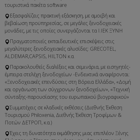
τουριστικά πακέτα software
Εξασφαλίζεις πρακτική εξάσκηση, με αμοιβή και
βεβαίωση προϋπηρεσίας, σε μεγάλες ξενοδοχειακές
μονάδες, με τις οποίες συνεργάζονται τα Ι.ΙΕΚ ΞΥΝΗ
Πραγματοποιείς εκπαιδευτικές επισκέψεις στις
μεγαλύτερες ξενοδοχειακές αλυσίδες: GRECOTEL,
ALDEMAR,CAPSIS, HILTON κ.α.
Παρακολουθείς διαλέξεις και σεμινάρια, με εισηγητές-
έμπειρα στελέχη ξενοδοχείων -Ενδεικτικά αναφέρονται:
«Ξενοδοχειακές επενδύσεις στη Βόρεια Ελλάδα», «Δομή
και οργάνωση των σύγχρονων ξενοδοχείων», «Τεχνική
σύνταξης-παρουσίασης του ευρωπαϊκού βιογραφικού»
Συμμετέχεις σε κλαδικές εκθέσεις (Διεθνής Έκθεση
Τουρισμού Philοxenia, Διεθνής Έκθεση Τροφίμων &
Ποτών ΔΕΤΡΟΠ, κ.α.)
Έχεις τη δυνατότητα εκμάθησης μιας επιπλέον Ξένης