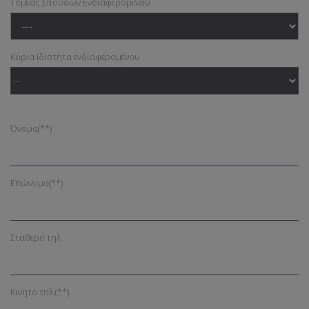
Τομέας Σπουδών Ενδιαφερομένου
Κύρια Ιδιότητα ενδιαφερομένου
Όνομα
(**)
Επώνυμο
(**)
Σταθερό τηλ.
Κινητό τηλ.
(**)