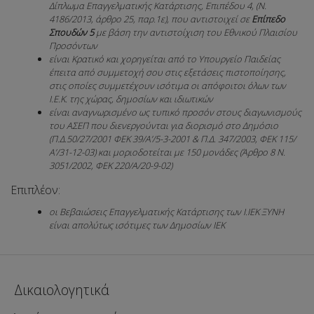
Δίπλωμα Επαγγελματικής Κατάρτισης, Επιπέδου 4, (Ν.
4186/2013, άρθρο 25, παρ.1ε), που αντιστοιχεί σε
Επίπεδο
Σπουδών 5
με βάση την αντιστοίχιση του Εθνικού Πλαισίου
Προσόντων
είναι Κρατικό και χορηγείται από το Υπουργείο Παιδείας
έπειτα από συμμετοχή σου στις εξετάσεις πιστοποίησης,
στις οποίες συμμετέχουν ισότιμα οι απόφοιτοι όλων των
Ι.Ε.Κ. της χώρας, δημοσίων και ιδιωτικών
είναι αναγνωρισμένο ως τυπικό προσόν στους διαγωνισμούς
του ΑΣΕΠ που διενεργούνται για διορισμό στο Δημόσιο
(Π.Δ.50/27/2001 ΦΕΚ 39/Α’/5-3-2001 & Π.Δ. 347/2003, ΦΕΚ 115/
Α’/31-12-03) και μοριοδοτείται με 150 μονάδες (Άρθρο 8 Ν.
3051/2002, ΦΕΚ 220/Α/20-9-02)
Επιπλέον:
οι Βεβαιώσεις Επαγγελματικής Κατάρτισης των Ι.ΙΕΚ ΞΥΝΗ
είναι απολύτως ισότιμες των Δημοσίων ΙΕΚ
Δικαιολογητικά