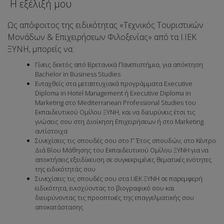
Η εξέλιξή μου
Ως απόφοιτος της ειδικότητας «Τεχνικός Τουριστικών
Μονάδων & Επιχειρήσεων Φιλοξενίας» από τα Ι.ΙΕΚ
ΞΥΝΗ, μπορείς να:
Γίνεις δεκτός από Βρετανικά Πανεπιστήμια, για απόκτηση
Bachelor in Business Studies
Ενταχθείς στα μεταπτυχιακά προγράμματα Executive
Diploma in Hotel Management ή Executive Diploma in
Marketing στο Mediterranean Professional Studies του
Εκπαιδευτικού Ομίλου ΞΥΝΗ, και να διευρύνεις έτσι τις
γνώσεις σου στη Διοίκηση Επιχειρήσεων ή στο Marketing
αντίστοιχα
Συνεχίσεις τις σπουδές σου στο Γ’ Έτος σπουδών, στο Κέντρο
Διά Βίου Μάθησης του Εκπαιδευτικού Ομίλου ΞΥΝΗ για να
αποκτήσεις εξειδίκευση σε συγκεκριμένες θεματικές ενότητες
της ειδικότητάς σου
Συνεχίσεις τις σπουδές σου στα Ι.ΙΕΚ ΞΥΝΗ σε παρεμφερή
ειδικότητα, ενισχύοντας το βιογραφικό σου και
διευρύνοντας τις προοπτικές της επαγγελματικής σου
αποκατάστασης