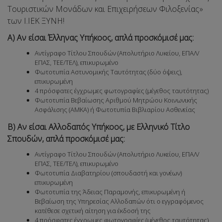
Τουριστικών Μονάδων και Επιχειρήσεων Φιλοξενίας»
των Ι.ΙΕΚ ΞΥΝΗ!
Α) Αν είσαι Έλληνας Υπήκοος, απλά προσκόμισέ μας:
Αντίγραφο Τίτλου Σπουδών (Απολυτήριο Λυκείου, ΕΠΑΛ/
ΕΠΑΣ, ΤΕΕ/ΤΕΛ), επικυρωμένο
Φωτοτυπία Αστυνομικής Ταυτότητας (δύο όψεις),
επικυρωμένη
4 πρόσφατες έγχρωμες φωτογραφίες (μέγεθος ταυτότητας)
Φωτοτυπία Βεβαίωσης Αριθμού Μητρώου Κοινωνικής
Ασφάλισης (ΑΜΚΑ) ή Φωτοτυπία Βιβλιαρίου Ασθενείας
Β) Αν είσαι Αλλοδαπός Υπήκοος, με Ελληνικό Τίτλο
Σπουδών, απλά προσκόμισέ μας:
Αντίγραφο Τίτλου Σπουδών (Απολυτήριο Λυκείου, ΕΠΑΛ/
ΕΠΑΣ, ΤΕΕ/ΤΕΛ), επικυρωμένο
Φωτοτυπία Διαβατηρίου (σπουδαστή και γονέων)
επικυρωμένη
Φωτοτυπία της Άδειας Παραμονής, επικυρωμένη ή
Βεβαίωση της Υπηρεσίας Αλλοδαπών ότι ο εγγραφόμενος
κατέθεσε σχετική αίτηση για έκδοσή της
4 πρόσφατες έγχρωμες φωτογραφίες (μέγεθος ταυτότητας)