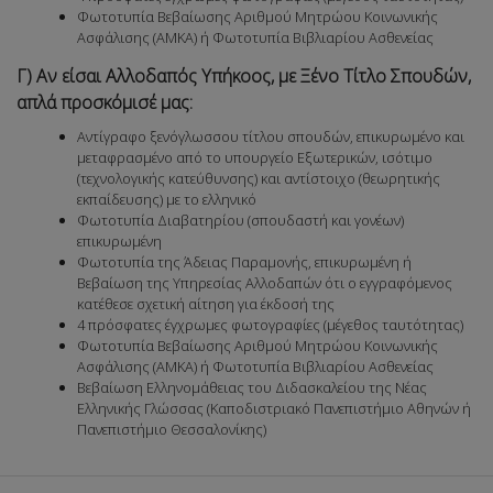
Φωτοτυπία Βεβαίωσης Αριθμού Μητρώου Κοινωνικής
Ασφάλισης (ΑΜΚΑ) ή Φωτοτυπία Βιβλιαρίου Ασθενείας
Γ) Αν είσαι Αλλοδαπός Υπήκοος, με Ξένο Τίτλο Σπουδών,
απλά προσκόμισέ μας:
Αντίγραφο ξενόγλωσσου τίτλου σπουδών, επικυρωμένο και
μεταφρασμένο από το υπουργείο Εξωτερικών, ισότιμο
(τεχνολογικής κατεύθυνσης) και αντίστοιχο (θεωρητικής
εκπαίδευσης) με το ελληνικό
Φωτοτυπία Διαβατηρίου (σπουδαστή και γονέων)
επικυρωμένη
Φωτοτυπία της Άδειας Παραμονής, επικυρωμένη ή
Βεβαίωση της Υπηρεσίας Αλλοδαπών ότι ο εγγραφόμενος
κατέθεσε σχετική αίτηση για έκδοσή της
4 πρόσφατες έγχρωμες φωτογραφίες (μέγεθος ταυτότητας)
Φωτοτυπία Βεβαίωσης Αριθμού Μητρώου Κοινωνικής
Ασφάλισης (ΑΜΚΑ) ή Φωτοτυπία Βιβλιαρίου Ασθενείας
Βεβαίωση Ελληνομάθειας του Διδασκαλείου της Νέας
Ελληνικής Γλώσσας (Καποδιστριακό Πανεπιστήμιο Αθηνών ή
Πανεπιστήμιο Θεσσαλονίκης)