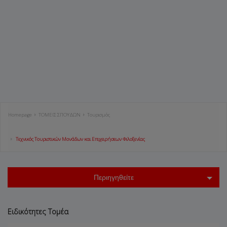
Homepage
ΤΟΜΕΙΣ ΣΠΟΥΔΩΝ
Τουρισμός
Τεχνικός Τουριστικών Μονάδων και Επιχειρήσεων Φιλοξενίας
Περιηγηθείτε
Ειδικότητες Τομέα