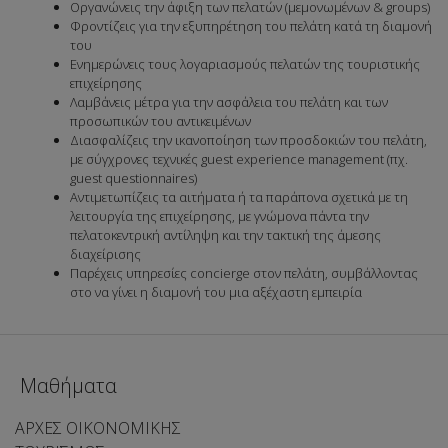
Οργανώνεις την άφιξη των πελατών (μεμονωμένων & groups)
Φροντίζεις για την εξυπηρέτηση του πελάτη κατά τη διαμονή
του
Ενημερώνεις τους λογαριασμούς πελατών της τουριστικής
επιχείρησης
Λαμβάνεις μέτρα για την ασφάλεια του πελάτη και των
προσωπικών του αντικειμένων
Διασφαλίζεις την ικανοποίηση των προσδοκιών του πελάτη,
με σύγχρονες τεχνικές guest experience management (πχ.
guest questionnaires)
Αντιμετωπίζεις τα αιτήματα ή τα παράπονα σχετικά με τη
λειτουργία της επιχείρησης, με γνώμονα πάντα την
πελατοκεντρική αντίληψη και την τακτική της άμεσης
διαχείρισης
Παρέχεις υπηρεσίες concierge στον πελάτη, συμβάλλοντας
στο να γίνει η διαμονή του μια αξέχαστη εμπειρία
Μαθήματα
ΑΡΧΕΣ ΟΙΚΟΝΟΜΙΚΗΣ