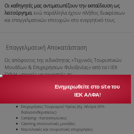
Οι καθηγητές μας αντιμετωπίζουν την εκπαίδευση ως
λειτούργημα
, ενώ παράλληλα έχουν πλήθος διακρίσεων
και επαγγελματικών επιτυχιών στο ενεργητικό τους.
Επαγγελματική Αποκατάσταση
Ως απόφοιτος της ειδικότητας «Τεχνικός Τουριστικών
Μονάδων & Επιχειρήσεων Φιλοξενίας» από τα Ι.ΙΕΚ
ΞΥΝΗ, μπορείς να εργαστείς σε:
Ξενοδοχειακές Επιχειρήσεις (σε Ελλάδα και εξωτερικό)
Ενημερωθείτε στο site του
Κέντρα Υποδοχής (ηλικιωμένων, ατόμων με ειδικές ανάγκες,
ΙΕΚ ΑΛΦΑ!
νέων κλπ.)
Κρουαζιερόπλοια
Επιχειρήσεις Τουρισμού Υγείας (πχ. Κέντρα SPA-
θαλασσοθεραπείας)
Camping – Κατασκηνώσεις
Catering, επισιτιστικές μονάδες
Ναυτιλιακές και τουριστικές επιχειρήσεις