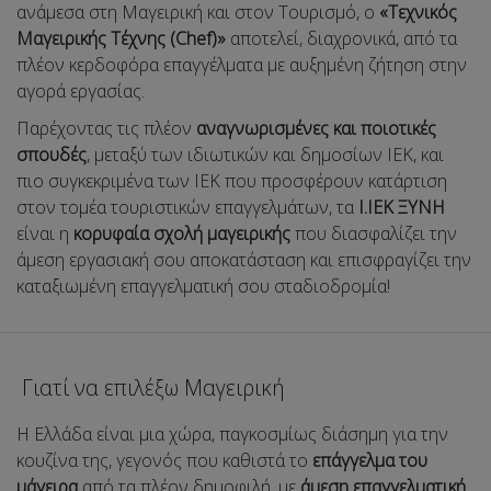
ανάμεσα στη Μαγειρική και στον Τουρισμό, ο
«Τεχνικός
Μαγειρικής Τέχνης (Chef)»
αποτελεί, διαχρονικά, από τα
πλέον κερδοφόρα επαγγέλματα με αυξημένη ζήτηση στην
αγορά εργασίας.
Παρέχοντας τις πλέον
αναγνωρισμένες και ποιοτικές
σπουδές
, μεταξύ των ιδιωτικών και δημοσίων ΙΕΚ, και
πιο συγκεκριμένα των ΙΕΚ που προσφέρουν κατάρτιση
στον τομέα τουριστικών επαγγελμάτων, τα
Ι.ΙΕΚ ΞΥΝΗ
είναι η
κορυφαία σχολή μαγειρικής
που διασφαλίζει την
άμεση εργασιακή σου αποκατάσταση και επισφραγίζει την
καταξιωμένη επαγγελματική σου σταδιοδρομία!
Γιατί να επιλέξω Μαγειρική
Η Ελλάδα είναι μια χώρα, παγκοσμίως διάσημη για την
κουζίνα της, γεγονός που καθιστά το
επάγγελμα του
μάγειρα
από τα πλέον δημοφιλή, με
άμεση επαγγελματική