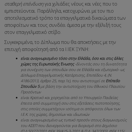
σταθερή επένδυση
για χιλιάδες νέους και νέες που το
εμπιστεύονται. Παράλληλα, κατοχυρώνει με τον πιο
αποτελεσματικό τρόπο τα επαγγελματικά δικαιώματα των
αποφοίτων και τους συνδέει άμεσα με την εξέλιξή τους
στον επαγγελματικό στίβο.
Συγκεκριμένα, το Δίπλωμα που θα αποκτήσεις με την
επιτυχή αποφοίτησή από τα Ι.ΙΕΚ ΞΥΝΗ:
είναι αναγνωρισμένο τόσο στην Ελλάδα, όσο και στις άλλες
χώρες της Ευρωπαϊκής Ένωσης
-δίνοντάς σου τη δυνατότητα
για συνέχιση των σπουδών σου σε Ελλάδα και εξωτερικό- ως
Δίπλωμα Επαγγελματικής Κατάρτισης, Επιπέδου 4, (Ν.
4186/2013, άρθρο 25, παρ.1ε), που αντιστοιχεί σε
Επίπεδο
Σπουδών 5
με βάση την αντιστοίχιση του Εθνικού Πλαισίου
Προσόντων
είναι Κρατικό και χορηγείται από το Υπουργείο Παιδείας
έπειτα από συμμετοχή σου στις εξετάσεις πιστοποίησης,
στις οποίες συμμετέχουν ισότιμα οι απόφοιτοι όλων των
Ι.Ε.Κ. της χώρας, δημοσίων και ιδιωτικών
είναι αναγνωρισμένο ως τυπικό προσόν στους διαγωνισμούς
του ΑΣΕΠ που διενεργούνται για διορισμό στο Δημόσιο
(Π.Δ.50/27/2001 ΦΕΚ 39/Α’/5-3-2001 & Π.Δ. 347/2003, ΦΕΚ 115/