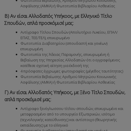
Φωτοτυπία Βεβαίωσης Αριθμού Μητρώου Κοινωνικής
Ασφάλισης (ΑΜΚΑ) ή Φωτοτυπία Βιβλιαρίου Ασθενείας
Β) Αν είσαι Αλλοδαπός Υπήκοος, με Ελληνικό Τίτλο
Σπουδών, απλά προσκόμισέ μας:
Αντίγραφο Τίτλου Σπουδών (Απολυτήριο Λυκείου, ΕΠΑΛ/
ΕΠΑΣ, ΤΕΕ/ΤΕΛ), επικυρωμένο
Φωτοτυπία Διαβατηρίου (σπουδαστή και γονέων)
επικυρωμένη
Φωτοτυπία της Άδειας Παραμονής, επικυρωμένη ή
Βεβαίωση της Υπηρεσίας Αλλοδαπών ότι ο εγγραφόμενος
κατέθεσε σχετική αίτηση για έκδοσή της
4 πρόσφατες έγχρωμες φωτογραφίες (μέγεθος ταυτότητας)
Φωτοτυπία Βεβαίωσης Αριθμού Μητρώου Κοινωνικής
Ασφάλισης (ΑΜΚΑ) ή Φωτοτυπία Βιβλιαρίου Ασθενείας
Γ) Αν είσαι Αλλοδαπός Υπήκοος, με Ξένο Τίτλο Σπουδών,
απλά προσκόμισέ μας:
Αντίγραφο ξενόγλωσσου τίτλου σπουδών, επικυρωμένο και
μεταφρασμένο από το υπουργείο Εξωτερικών, ισότιμο
(τεχνολογικής κατεύθυνσης) και αντίστοιχο (θεωρητικής
εκπαίδευσης) με το ελληνικό
Φωτοτυπία Διαβατηρίου (σπουδαστή και γονέων)