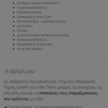
ΣΤΟΙΧΕΙΑ ΖΑΧΑΡΟΠΛΑΣΤΙΚΗΣ ΙΙ
ΤΕΧΝΗ ΜΑΓΕΙΡΙΚΗΣ ΙΙΙ
ΣΥΝΘΕΣΗ ΜΕΝΟΥ
ΤΕΜΑΧΙΣΜΟΣ ΚΡΕΑΤΩΝ Ι
ΤΡΟΦΟΓΝΩΣΙΑ – ΕΔΕΣΜΑΤΟΛΟΓΙΟ
ΔΙΑΙΤΗΤΙΚΗ
ΑΓΓΛΙΚΑ
ΔΙΑΚΟΣΜΗΤΙΚΗ ΠΑΡΑΣΚΕΥΑΣΜΑΤΩΝ
ΤΕΧΝΗ ΜΑΓΕΙΡΙΚΗΣ IV
ΤΕΜΑΧΙΣΜΟΣ ΚΡΕΑΤΩΝ ΙΙ
ΠΡΑΚΤΙΚΗ ΑΣΚΗΣΗ
Η εξέλιξή μου
Ως απόφοιτος της ειδικότητας «Τεχνικός Μαγειρικής
Τέχνης (chef)» στα Ι.ΙΕΚ ΞΥΝΗ, μπορείς να συνεχίσεις τις
σπουδές σου και να
επεκτείνεις τους επαγγελματικούς
σου ορίζοντες
ως εξής:
Γίνεσαι δεκτός, με μικρή προϋπηρεσία, στο