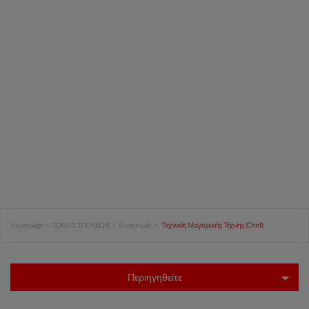
Homepage
ΤΟΜΕΙΣ ΣΠΟΥΔΩΝ
Επισιτισμός
Τεχνικός Μαγειρικής Τέχνης (Chef)
Περιηγηθείτε