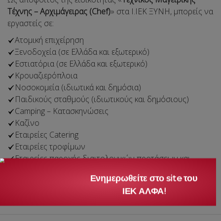
Τέχνης – Αρχιμάγειρας (Chef)
» στα Ι.ΙΕΚ ΞΥΝΗ, μπορείς να
εργαστείς σε:
Ατομική επιχείρηση
Ξενοδοχεία (σε Ελλάδα και εξωτερικό)
Εστιατόρια (σε Ελλάδα και εξωτερικό)
Κρουαζιερόπλοια
Νοσοκομεία (ιδιωτικά και δημόσια)
Παιδικούς σταθμούς (ιδιωτικούς και δημόσιους)
Camping – Κατασκηνώσεις
Καζίνο
Εταιρείες Catering
Εταιρείες τροφίμων
Εταιρείες παροχής διαιτολογικών προτάσεων και
γευμάτων
Ενημερωθείτε στο site του
Έντυπα με αντικείμενο τη Μαγειρική Τέχνη
ΙΕΚ ΑΛΦΑ!
Τηλεοπτικές εκπομπές