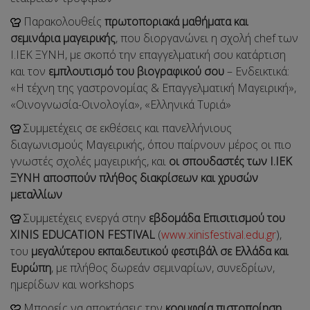
Παρακολουθείς
πρωτοποριακά μαθήματα και
σεμινάρια μαγειρικής
, που διοργανώνει η σχολή chef των
Ι.ΙΕΚ ΞΥΝΗ, με σκοπό την επαγγελματική σου κατάρτιση
και τον
εμπλουτισμό του βιογραφικού σου
– Ενδεικτικά:
«Η τέχνη της γαστρονομίας & Επαγγελματική Μαγειρική»,
«Οινογνωσία-Οινολογία», «Ελληνικά Τυριά»
Συμμετέχεις σε εκθέσεις και πανελλήνιους
διαγωνισμούς Μαγειρικής, όπου παίρνουν μέρος οι πιο
γνωστές σχολές μαγειρικής, και
οι σπουδαστές των Ι.ΙΕΚ
ΞΥΝΗ αποσπούν πλήθος διακρίσεων και χρυσών
μεταλλίων
Συμμετέχεις ενεργά στην
εβδομάδα Επισιτισμού του
XINIS EDUCATION FESTIVAL
(
www.xinisfestival.edu.gr
),
του
μεγαλύτερου εκπαιδευτικού φεστιβάλ σε Ελλάδα και
Ευρώπη
, με πλήθος δωρεάν σεμιναρίων, συνεδρίων,
ημερίδων και workshops
Μπορείς να αποκτήσεις την
κορυφαία πιστοποίηση