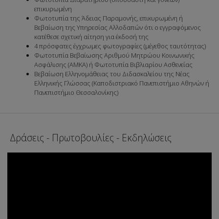
επικυρωμένη
Φωτοτυπία της Άδειας Παραμονής, επικυρωμένη ή
Βεβαίωση της Υπηρεσίας Αλλοδαπών ότι ο εγγραφόμενος
κατέθεσε σχετική αίτηση για έκδοσή της
4 πρόσφατες έγχρωμες φωτογραφίες (μέγεθος ταυτότητας)
Φωτοτυπία Βεβαίωσης Αριθμού Μητρώου Κοινωνικής
Ασφάλισης (ΑΜΚΑ) ή Φωτοτυπία Βιβλιαρίου Ασθενείας
Βεβαίωση Ελληνομάθειας του Διδασκαλείου της Νέας
Ελληνικής Γλώσσας (Καποδιστριακό Πανεπιστήμιο Αθηνών ή
Πανεπιστήμιο Θεσσαλονίκης)
Δράσεις - Πρωτοβουλίες - Εκδηλώσεις