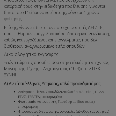
Απόφοιτοι ΤΕΛ, ΕΠΑΛ/ΕΠΑΣ που συνεχίζουν την
κατάρτισή τους, στην ειδικότητα προέλευσης, γίνονται
δεκτοί στο Γ’ εξάμηνο κατάρτισης, μόνο με 1 χρόνο
φοίτησης.
Επίσης, γίνονται δεκτοί αντίστοιχα φοιτητές ΑΕΙ / ΤΕΙ,
που επιθυμούν επαγγελματική κατάρτιση και εξειδίκευση,
καθώς και εργαζόμενοι και επαγγελματίες που δεν
διαθέτουν αναγνωρισμένο τίτλο σπουδών.
Δικαιολογητικά εγγραφής
Ξεκίνα τώρα τις σπουδές σου στην ειδικότητα «Τεχνικός
Μαγειρικής Τέχνης – Αρχιμάγειρας (Chef)» των Ι.ΙΕΚ
ΞΥΝΗ!
Α) Αν είσαι Έλληνας Υπήκοος, απλά προσκόμισέ μας:
Αντίγραφο Τίτλου Σπουδών (Απολυτήριο Λυκείου, ΕΠΑΛ/
ΕΠΑΣ, ΤΕΕ/ΤΕΛ), επικυρωμένο
Φωτοτυπία Αστυνομικής Ταυτότητας (δύο όψεις),
επικυρωμένη
4 πρόσφατες έγχρωμες φωτογραφίες (μέγεθος ταυτότητας)