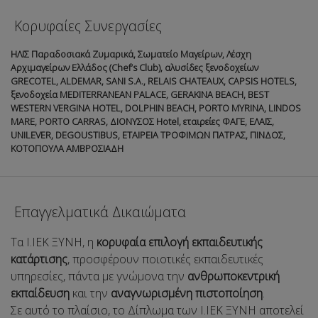
Κορυφαίες Συνεργασίες
ΗΛΙΣ Παραδοσιακά Ζυμαρικά, Σωματείο Μαγείρων, Λέσχη
Αρχιμαγείρων Ελλάδος (Chef’s Club), αλυσίδες ξενοδοχείων
GRECOTEL, ALDEMAR, SANI S.A., RELAIS CHATEAUX, CAPSIS HOTELS,
ξενοδοχεία MEDITERRANEAN PALACE, GERAKINA BEACH, BEST
WESTERN VERGINA HOTEL, DOLPHIN BEACH, PORTO MYRINA, LINDOS
MARE, PORTO CARRAS, ΔΙΟΝΥΣΟΣ Hotel, εταιρείες ΦΑΓΕ, ΕΛΑΪΣ,
UNILEVER, DEGOUSTIBUS, ΕΤΑΙΡΕΙΑ ΤΡΟΦΙΜΩΝ ΠΑΤΡΑΣ, ΠΙΝΔΟΣ,
ΚΟΤΟΠΟΥΛΑ ΑΜΒΡΟΣΙΑΔΗ
Επαγγελματικά Δικαιώματα
Τα Ι.ΙΕΚ ΞΥΝΗ, η
κορυφαία επιλογή εκπαιδευτικής
κατάρτισης
, προσφέρουν ποιοτικές εκπαιδευτικές
υπηρεσίες, πάντα με γνώμονα την
ανθρωποκεντρική
εκπαίδευση
και την
αναγνωρισμένη πιστοποίηση
.
Σε αυτό το πλαίσιο, το Δίπλωμα των Ι.ΙΕΚ ΞΥΝΗ αποτελεί