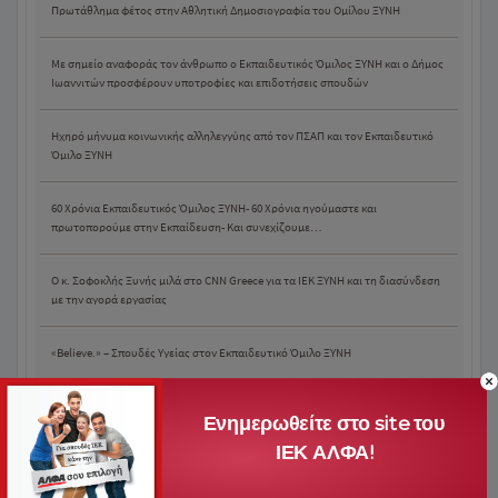
Πρωτάθλημα φέτος στην Αθλητική Δημοσιογραφία του Ομίλου ΞΥΝΗ
Με σημείο αναφοράς τον άνθρωπο ο Εκπαιδευτικός Όμιλος ΞΥΝΗ και ο Δήμος
Ιωαννιτών προσφέρουν υποτροφίες και επιδοτήσεις σπουδών
Ηχηρό μήνυμα κοινωνικής αλληλεγγύης από τον ΠΣΑΠ και τον Εκπαιδευτικό
Όμιλο ΞΥΝΗ
60 Χρόνια Εκπαιδευτικός Όμιλος ΞΥΝΗ- 60 Χρόνια ηγούμαστε και
πρωτοπορούμε στην Εκπαίδευση- Και συνεχίζουμε…
O κ. Σοφοκλής Ξυνής μιλά στο CNN Greece για τα ΙΕΚ ΞΥΝΗ και τη διασύνδεση
με την αγορά εργασίας
«Believe.» – Σπουδές Υγείας στον Εκπαιδευτικό Όμιλο ΞΥΝΗ
«BELIEVE.» – Σπουδές Παιδαγωγικών στον Εκπαιδευτικό Όμιλο ΞΥΝΗ
Ενημερωθείτε στο site του
ΙΕΚ ΑΛΦΑ!