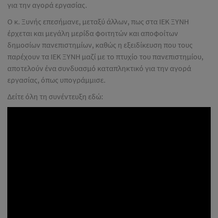
για την αγορά εργασίας.
Ο κ. Ξυνής επεσήμανε, μεταξύ άλλων, πως στα ΙΕΚ ΞΥΝΗ
έρχεται και μεγάλη μερίδα φοιτητών και αποφοίτων
δημοσίων πανεπιστημίων, καθώς η εξειδίκευση που τους
παρέχουν τα ΙΕΚ ΞΥΝΗ μαζί με το πτυχίο του πανεπιστημίου,
αποτελούν ένα συνδυασμό καταπληκτικό για την αγορά
εργασίας, όπως υπογράμμισε.
Δείτε όλη τη συνέντευξη εδώ: