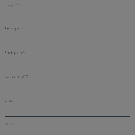
Όνομα
(**)
Επώνυμο
(**)
Σταθερό τηλ.
Κινητό τηλ.
(**)
Email
Ηλικία