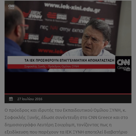
27 Ιουλίου 2016
Ο πρόεδρος και ιδρυτής του Εκπαιδευτικού Ομίλου ΞΥΝΗ, κ.
Σοφοκλής Ξυνής, έδωσε συνέντευξη στο CNN Greece και στο
δημοσιογράφο Λευτέρη Σουχάιμπ, τονίζοντας πως η
εξειδίκευση που παρέχουν τα ΙΕΚ ΞΥΝΗ αποτελεί διαβατήριο