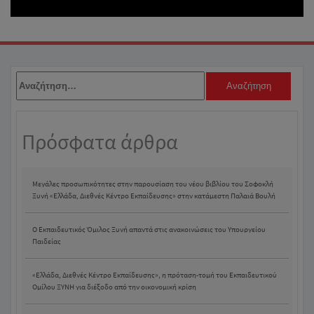
Αναζήτηση
για:
Πρόσφατα άρθρα
Μεγάλες προσωπικότητες στην παρουσίαση του νέου βιβλίου του Σοφοκλή
Ξυνή «Ελλάδα, Διεθνές Κέντρο Εκπαίδευσης» στην κατάμεστη Παλαιά Βουλή
Ο Εκπαιδευτικός Όμιλος Ξυνή απαντά στις ανακοινώσεις του Υπουργείου
Παιδείας
«Ελλάδα, Διεθνές Κέντρο Εκπαίδευσης», η πρόταση-τομή του Εκπαιδευτικού
Ομίλου ΞΥΝΗ για διέξοδο από την οικονομική κρίση