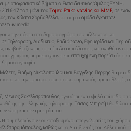
ει με αποφασιστικά βήματα ο Εκπαιδευτικός Όμιλος ΞΥΝΗ,
 2016-17 το τιμόνι του
Τομέα Επικοινωνίας και ΜΜΕ,
σε έναν
ας, τον Κώστα Χαρδαβέλλα,
και σε μια
ομάδα έγκριτων
των των
media
.
γουν την πόρτα στο δημοσιογράφο του μέλλοντος και
σε Τηλεόραση, Διαδίκτυο, Ραδιόφωνο, Εφημερίδα και Περιοδ
ν, αναβαθμίζοντας το επίπεδο εκπαίδευσης και αναθέτοντας 
μοσιογράφους με μακρόχρονη και
επιτυχημένη πορεία
τόσο στ
ή δημοσιογραφία.
 Μελέτη, Ειρήνη Νικολοπούλου και Βαγγέλης Περρής
θα μετα
ώσεις και την εμπειρία τους στους αυριανούς πρωταθλητές τ
ζ,
Μένιος Σακελλαρόπουλος,
εγγυάται ένα υψηλό επίπεδο σ
νοθέτης της ελληνικής τηλεόρασης
Τάσος Μπιρσίμ
θα δώσει 
η γνώση και την εμπειρία του.
ΝΗ συμπληρώνουν οι καταξιωμένοι επαγγελματίες του χώρου
υήλ Σταραμόπουλος, καθώς
και ο Διευθυντής του Αθλητικού Τ