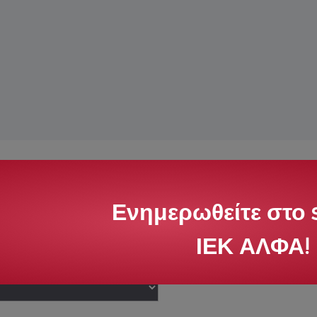
Ενημερωθείτε στο s
ας Ενδιαφερομένων*
ΙΕΚ ΑΛΦΑ!