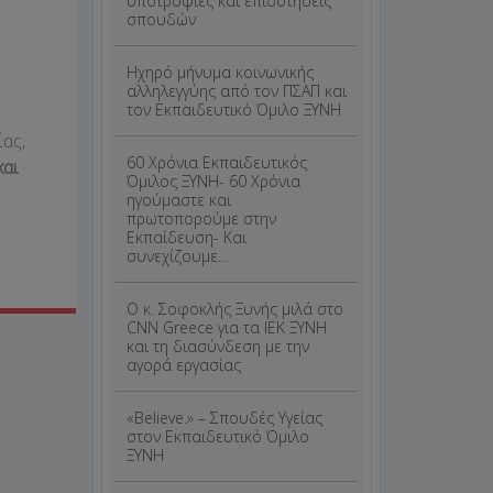
υποτροφίες και επιδοτήσεις
σπουδών
Ηχηρό μήνυμα κοινωνικής
αλληλεγγύης από τον ΠΣΑΠ και
τον Εκπαιδευτικό Όμιλο ΞΥΝΗ
ας,
60 Χρόνια Εκπαιδευτικός
και
Όμιλος ΞΥΝΗ- 60 Χρόνια
ηγούμαστε και
πρωτοπορούμε στην
Εκπαίδευση- Και
συνεχίζουμε…
O κ. Σοφοκλής Ξυνής μιλά στο
CNN Greece για τα ΙΕΚ ΞΥΝΗ
και τη διασύνδεση με την
αγορά εργασίας
«Believe.» – Σπουδές Υγείας
στον Εκπαιδευτικό Όμιλο
ΞΥΝΗ