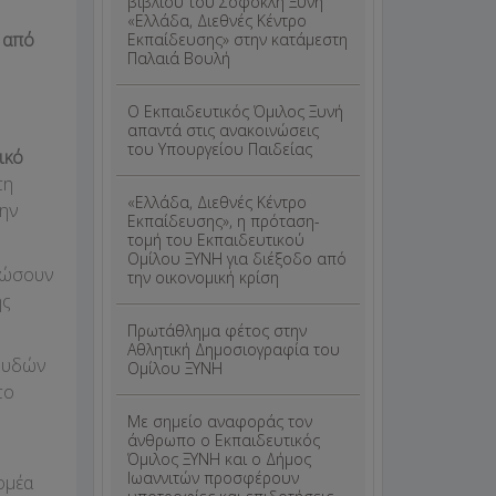
βιβλίου του Σοφοκλή Ξυνή
«Ελλάδα, Διεθνές Κέντρο
 από
Εκπαίδευσης» στην κατάμεστη
Παλαιά Βουλή
Ο Εκπαιδευτικός Όμιλος Ξυνή
απαντά στις ανακοινώσεις
του Υπουργείου Παιδείας
ικό
τη
«Ελλάδα, Διεθνές Κέντρο
ην
Εκπαίδευσης», η πρόταση-
τομή του Εκπαιδευτικού
Ομίλου ΞΥΝΗ για διέξοδο από
δώσουν
την οικονομική κρίση
ης
Πρωτάθλημα φέτος στην
Αθλητική Δημοσιογραφία του
πουδών
Ομίλου ΞΥΝΗ
το
Με σημείο αναφοράς τον
άνθρωπο ο Εκπαιδευτικός
Όμιλος ΞΥΝΗ και ο Δήμος
Ιωαννιτών προσφέρουν
ομέα