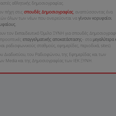
αστές αθλητικής δημοσιογραφίας.
ον πήχη στις
σπουδές Δημοσιογραφίας
, αναπτύσσοντας ένα
ιών όλων των νέων που ονειρεύονται να
γίνουν κορυφαίοι
υφαίους.
υν τον Εκπαιδευτικό Όμιλο ΞΥΝΗ για σπουδές Δημοσιογραφί
ς προοπτικές
επαγγελματικής αποκατάστασης
– στα
μεγαλύτερα 
και ραδιοφωνικούς σταθμούς, εφημερίδες, περιοδικά, sites).
ου Διαδικτύου, του Ραδιοφώνου, της Εφημερίδας και των
ων Media και της Δημοσιογραφίας των ΙΕΚ ΞΥΝΗ.