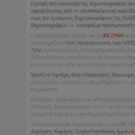
Στροφή στη νέα εποχή της Δημοσιογραφίας κάν
παραδίδοντας από τη νέα εκπαιδευτική περίοδο
τους πιο έμπειρους δημοσιογράφους της Ελλάδ
δημοσιογράφων
και
κορυφαίων προσωπικοτή
Η Δημοσιογραφία αλλάζει και τα
ΙΕΚ ΞΥΝΗ
ανοί
προετοιμάζουν
τους πρωταγωνιστές των ΜΜΕ, 
Τύπο
, εμπλουτίζοντας τα προγράμματα σπουδώ
διδασκαλία των σπουδαστών σε έμπειρους δη
έντυπη όσο και στην τηλεοπτική και ηλεκτρονικ
Χριστίνα Λαμπίρη, Φαίη Μαυραγάνη, Ελεονώρα
μέσω ειδικών σεμιναρίων και μαθημάτων τις γν
ενημέρωσης.
Μαζί τους, ο κορυφαίος του αθλητικού ρεπορτά
αθλητικής δημοσιογραφίας, ενώ ο μεγάλος σκη
στίγμα της τέχνης του και θα μεταλαμπαδεύσει τ
Το κορυφαίο team δημοσιογράφων στα ΙΕΚ ΞΥ
Δημήτρης Αλφιέρης, Σοφία Παραδείση, Εμμανο