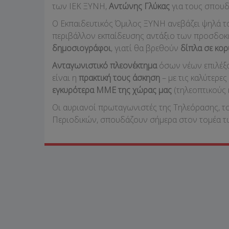
των ΙΕΚ ΞΥΝΗ,
Αντώνης Γλύκας
για τους σπουδ
Ο Εκπαιδευτικός Όμιλος ΞΥΝΗ ανεβάζει ψηλά τ
περιβάλλον εκπαίδευσης αντάξιο των προσδοκ
δημοσιογράφοι
, γιατί θα βρεθούν
δίπλα σε κορ
Ανταγωνιστικό πλεονέκτημα
όσων νέων επιλέξο
είναι η
πρακτική τους άσκηση
– με τις καλύτερε
εγκυρότερα
MME
της χώρας μας
(τηλεοπτικούς 
Οι αυριανοί πρωταγωνιστές της Τηλεόρασης, τ
Περιοδικών, σπουδάζουν σήμερα στον τομέα τ