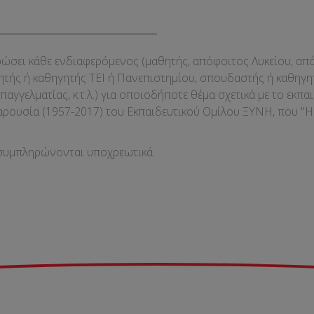
ρώσει κάθε ενδιαφερόμενος (μαθητής, απόφοιτος Λυκείου, απ
ητής ή καθηγητής ΤΕΙ ή Πανεπιστημίου, σπουδαστής ή καθηγη
αγγελματίας, κ.τ.λ.) για οποιοδήποτε θέμα σχετικά με το εκπαι
παρουσία (1957-2017) του Εκπαιδευτικού Ομίλου ΞΥΝΗ, που "
α συμπληρώνονται υποχρεωτικά.