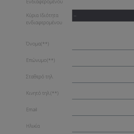
Ενδιαφερομένου
Κύρια Ιδιότητα
ενδιαφερομένου
Όνομα
(**)
Επώνυμο
(**)
Σταθερό τηλ.
Κινητό τηλ.
(**)
Email
Ηλικία