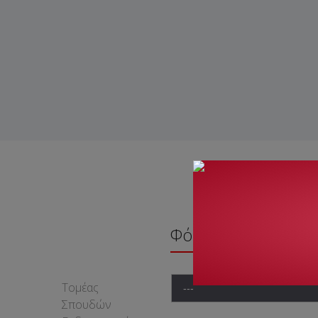
Φόρμα Επικοινωνί
Τομέας
Σπουδών