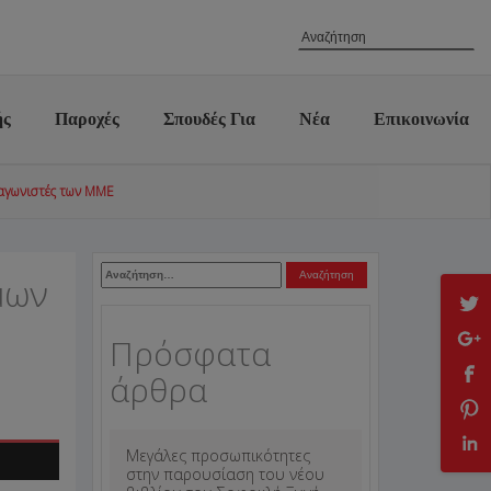
ής
Παροχές
Σπουδές Για
Νέα
Επικοινωνία
αγωνιστές των ΜΜΕ
Αναζήτηση
μων
για:
Πρόσφατα
άρθρα
Μεγάλες προσωπικότητες
στην παρουσίαση του νέου